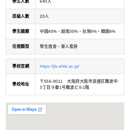
學生人數
640人
班級人數
20人
學生國籍
中國40%、越南30%、台灣8%、韓國6%
住宿類型
學生宿舍、單人套房
學校官網
https://jls.ehle.ac.jp/
〒556-0011 大阪府大阪市浪速区難波中
學校地址
3丁目９番1号難波ビル1階