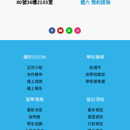
80號36樓2103室
週六 預約諮詢
關於DEOW
學校搜尋
公司介紹
依城市
合作夥伴
依學校類型
線上諮詢
學校搜尋器
線上報名
留學情報
留日須知
最新消息
基本資訊
說明會
簽證資訊
學生回饋
行前資訊