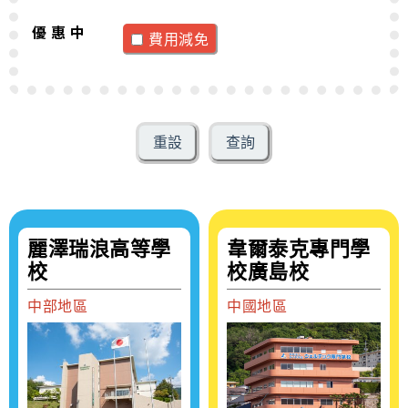
優 惠 中
費用減免
麗澤瑞浪高等學
韋爾泰克專門學
校
校廣島校
中部地區
中國地區