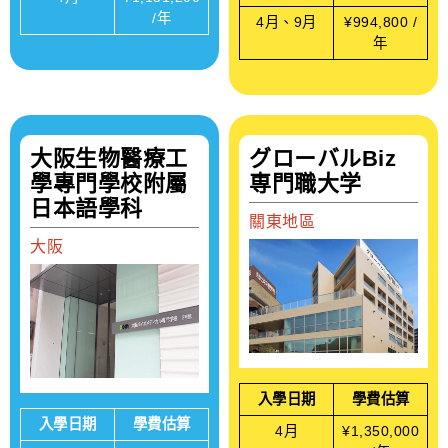
/年
4月、9月
¥994,800 /
年
大阪生物醫療工
グローバルBiz
學專門學校附屬
専門職大学
日本語學科
關東地區
大阪
入學日期
學費估算
入學日期
學費估算
4月
¥1,350,000