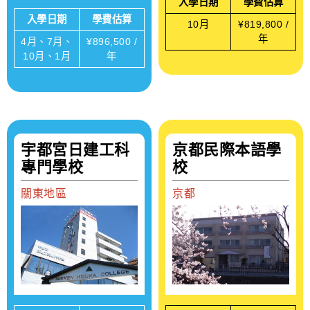
入學日期
學費估算
入學日期
學費估算
10月
¥819,800 /
年
4月、7月、
¥896,500 /
10月、1月
年
宇都宮日建工科
京都民際本語學
專門學校
校
關東地區
京都