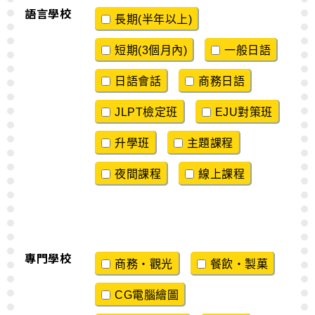
語言學校
長期(半年以上)
短期(3個月內)
一般日語
日語會話
商務日語
JLPT檢定班
EJU對策班
升學班
主題課程
夜間課程
線上課程
專門學校
商務・觀光
餐飲・製菓
CG電腦繪圖