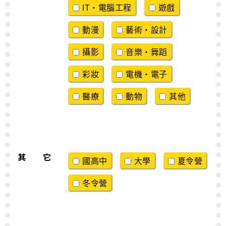
IT・電腦工程
遊戲
動漫
藝術・設計
攝影
音樂・舞蹈
彩妝
電機・電子
醫療
動物
其他
其 它
國高中
大學
夏令營
冬令營