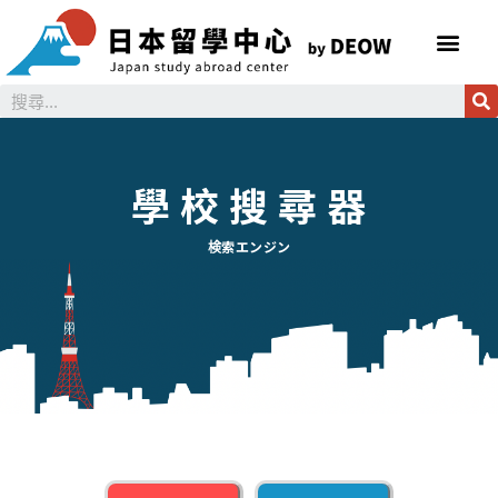
學 校 搜 尋 器
検索エンジン